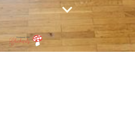
Montessori Kita
Glückspilz
| Reuterstraße 237
| 51467
Bergisch Gladbach
Vorschule
Kinder, die im nächsten Sommer in die Schule kommen, stehen
bereits in vielfältigen Bildungsprozessen, die sie in der